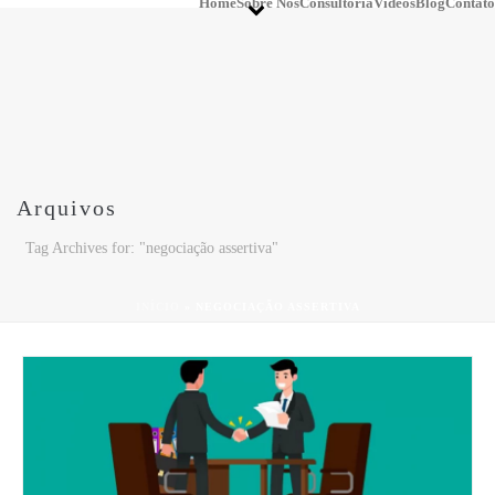
Home
Sobre Nós
Consultoria
Vídeos
Blog
Contato
Arquivos
Tag Archives for: "negociação assertiva"
INÍCIO
»
NEGOCIAÇÃO ASSERTIVA