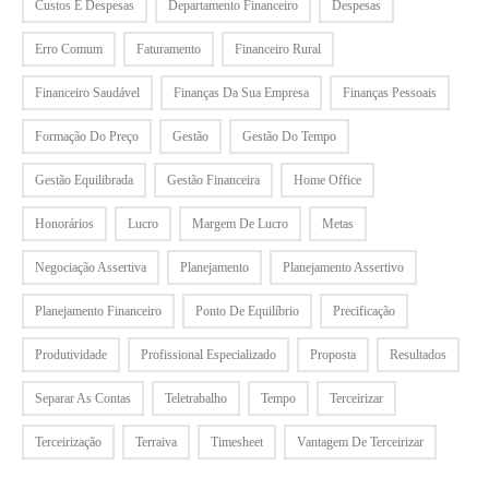
Custos E Despesas
Departamento Financeiro
Despesas
Erro Comum
Faturamento
Financeiro Rural
Financeiro Saudável
Finanças Da Sua Empresa
Finanças Pessoais
Formação Do Preço
Gestão
Gestão Do Tempo
Gestão Equilibrada
Gestão Financeira
Home Office
Honorários
Lucro
Margem De Lucro
Metas
Negociação Assertiva
Planejamento
Planejamento Assertivo
Planejamento Financeiro
Ponto De Equilíbrio
Precificação
Produtividade
Profissional Especializado
Proposta
Resultados
Separar As Contas
Teletrabalho
Tempo
Terceirizar
Terceirização
Terraiva
Timesheet
Vantagem De Terceirizar