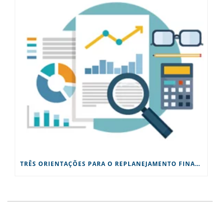
TRÊS ORIENTAÇÕES PARA O REPLANEJAMENTO FINANCEIRO DA SUA EMPRESA NESTE 2° SEMESTRE