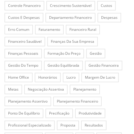
Controle Financeiro
Crescimento Sustentável
Custos
Custos E Despesas
Departamento Financeiro
Despesas
Erro Comum
Faturamento
Financeiro Rural
Financeiro Saudável
Finanças Da Sua Empresa
Finanças Pessoais
Formação Do Preço
Gestão
Gestão Do Tempo
Gestão Equilibrada
Gestão Financeira
Home Office
Honorários
Lucro
Margem De Lucro
Metas
Negociação Assertiva
Planejamento
Planejamento Assertivo
Planejamento Financeiro
Ponto De Equilíbrio
Precificação
Produtividade
Profissional Especializado
Proposta
Resultados