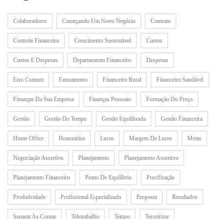
Colaboradores
Começando Um Novo Negócio
Contrato
Controle Financeiro
Crescimento Sustentável
Custos
Custos E Despesas
Departamento Financeiro
Despesas
Erro Comum
Faturamento
Financeiro Rural
Financeiro Saudável
Finanças Da Sua Empresa
Finanças Pessoais
Formação Do Preço
Gestão
Gestão Do Tempo
Gestão Equilibrada
Gestão Financeira
Home Office
Honorários
Lucro
Margem De Lucro
Metas
Negociação Assertiva
Planejamento
Planejamento Assertivo
Planejamento Financeiro
Ponto De Equilíbrio
Precificação
Produtividade
Profissional Especializado
Proposta
Resultados
Separar As Contas
Teletrabalho
Tempo
Terceirizar