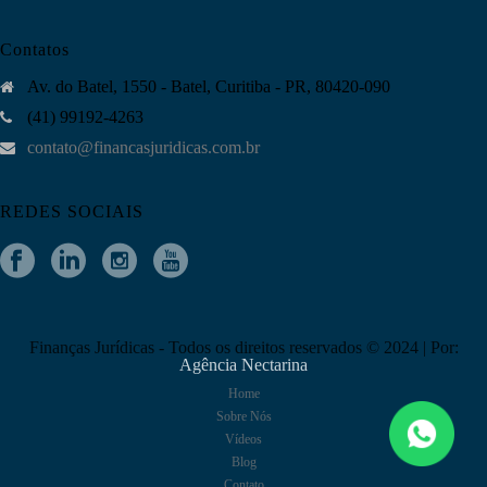
Contatos
Av. do Batel, 1550 - Batel, Curitiba - PR, 80420-090
(41) 99192-4263
contato@financasjuridicas.com.br
REDES SOCIAIS
Finanças Jurídicas - Todos os direitos reservados © 2024 | Por:
Agência Nectarina
Home
Sobre Nós
Vídeos
Blog
Contato