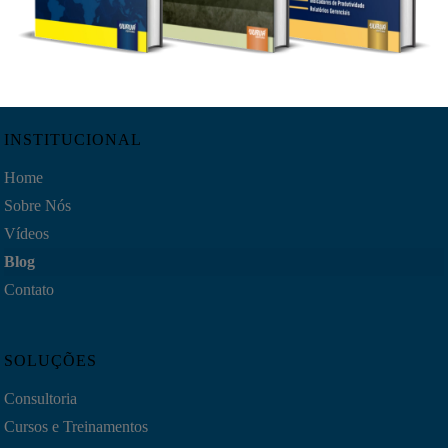
INSTITUCIONAL
Home
Sobre Nós
Vídeos
Blog
Contato
SOLUÇÕES
Consultoria
Cursos e Treinamentos