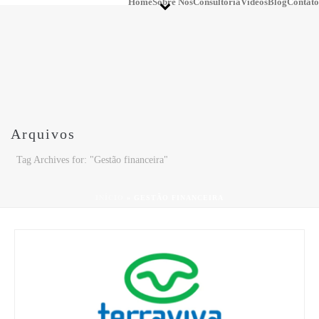
Home
Sobre Nós
Consultoria
Vídeos
Blog
Contato
Arquivos
Tag Archives for: "Gestão financeira"
INÍCIO
»
GESTÃO FINANCEIRA