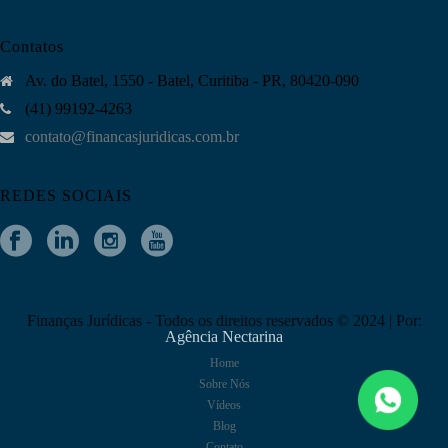
Contatos
Av. do Batel, 1550 - Batel, Curitiba - PR, 80420-090
(41) 99192-4263
contato@financasjuridicas.com.br
REDES SOCIAIS
Finanças Jurídicas - Todos os direitos reservados © 2024 | Por:
Agência Nectarina
Home
Sobre Nós
Vídeos
Blog
Contato