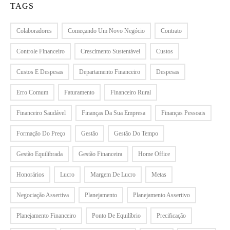
TAGS
Colaboradores
Começando Um Novo Negócio
Contrato
Controle Financeiro
Crescimento Sustentável
Custos
Custos E Despesas
Departamento Financeiro
Despesas
Erro Comum
Faturamento
Financeiro Rural
Financeiro Saudável
Finanças Da Sua Empresa
Finanças Pessoais
Formação Do Preço
Gestão
Gestão Do Tempo
Gestão Equilibrada
Gestão Financeira
Home Office
Honorários
Lucro
Margem De Lucro
Metas
Negociação Assertiva
Planejamento
Planejamento Assertivo
Planejamento Financeiro
Ponto De Equilíbrio
Precificação