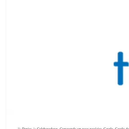
By
Denios
In
Colaboradores
,
Começando um novo negócico
,
Gestão
,
Gestão do