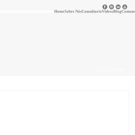
Home
Sobre Nós
Consultoria
Vídeos
Blog
Contato
INÍCIO
»
GESTÃO