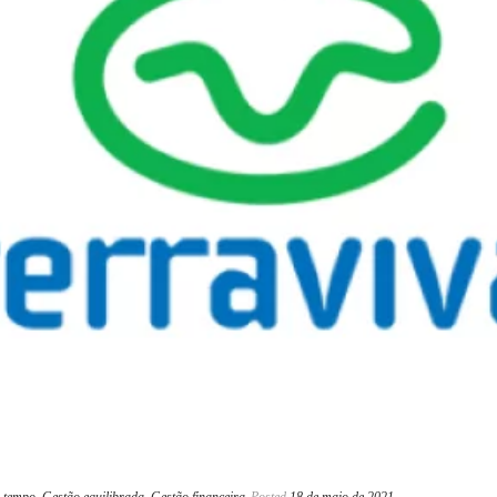
 tempo
,
Gestão equilibrada
,
Gestão financeira
Posted
18 de maio de 2021