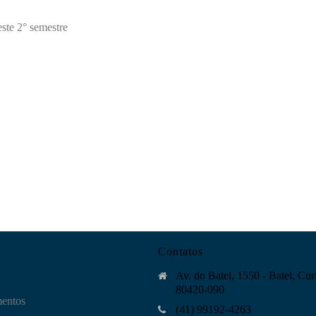
este 2° semestre
Contatos
Av. do Batel, 1550 - Batel, Curi
80420-090
mentos
(41) 99192-4263