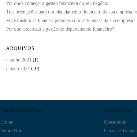
Por onde começar a gestão financeira do seu negócio
Três orientações para o replanejamento financeiro da sua empresa n
Você mistura as finanças pessoais com as finanças da sua empresa?
Por que terceirizar a gestão do departamento financeiro?
ARQUIVOS
junho 2021
(1)
maio 2021
(10)
INSTITUCIONAL
SOLUÇÕES
Home
Consultoria
Sobre Nós
Cursos e Treina