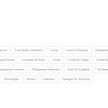
anceiro
Crescimento Sustentável
Custos
Custos E Despesas
Departamen
nças Pessoais
Formação Do Preço
Gestão
Gestão Do Tempo
Gestão Eq
lanejamento Assertivo
Planejamento Financeiro
Ponto De Equilíbrio
Precifica
Terceirização
Terraiva
Timesheet
Vantagem De Terceirizar